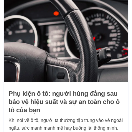
Phụ kiện ô tô: người hùng đằng sau
bảo vệ hiệu suất và sự an toàn cho ô
tô của bạn
​Khi nói về ô tô, người ta thường tập trung vào vẻ ngoài
ngầu, sức mạnh mạnh mẽ hay buồng lái thông minh.