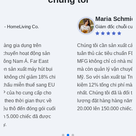
Maria Schmidt
Giám đốc chuỗi cung ứng - AutoParts Global
Chúng tôi cần sản xuất các bộ phận ô tô ở Thái Lan
tuân thủ các tiêu chuẩn FDA của Hoa Kỳ. Far East
MFG không chỉ có nhà máy được chứng nhận ISO
mà còn quản lý vận chuyển nguyên container sang
Mỹ. So với sản xuất tại Trung Quốc, chúng tôi tiết
kiệm 12% tổng chi phí mà vẫn duy trì chất lượng cao
nhất. Chúng tôi đã là đối tác được 3 năm và số
lượng đặt hàng hàng năm của chúng tôi đã tăng từ
20.000 lên 150.000 chiếc.