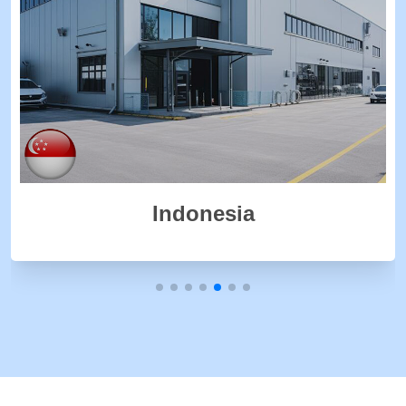
Ấn Độ